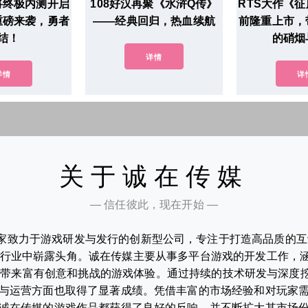
将终极内测开启
108好汉再聚《水浒Q传》
RTS大作《
重磅来袭，勇者
——经典回归，热血续航
前隆重上市，
结！
的硝烟
详情
详情
详
关于诚在传媒
— 信任彼此，现在开始 —
家致力于游戏研发与发行的创新型公司，专注于打造高品质的互动
行业中崭露头角。诚在传媒主要从事多平台游戏的开发工作，涵
家带来富有创意和挑战的游戏体验。通过持续的技术研发与深度
与运营方面也取得了显著成绩。凭借丰富的市场经验和对玩家
诚在传媒的游戏作品都获得了良好的反响，并不断扩大其市场